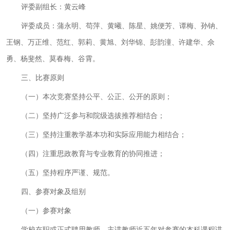
评委副组长：黄云峰
评委成员：蒲永明、苟萍、黄曦、陈星、姚便芳、谭梅、孙钠、
王钢、万正维、范红、郭莉、黄旭、刘华锦、彭韵潼、许建华、佘
勇、杨斐然、莫春梅、谷霄。
三、比赛原则
（一）本次竞赛坚持公平、公正、公开的原则；
（二）坚持广泛参与和院级选拔推荐相结合；
（三）坚持注重教学基本功和实际应用能力相结合；
（四）注重思政教育与专业教育的协同推进；
（五）坚持程序严谨、规范。
四、参赛对象及组别
（一）参赛对象
学校在职或正式聘用教师，主讲教师近五年对参赛的本科课程讲