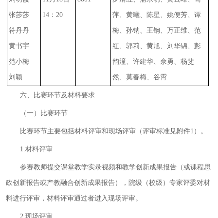
张莎莎
14：20
萍、黄曦、陈星、姚便芳、谭
符丹丹
梅、孙钠、王钢、万正维、范
黄书宇
红、郭莉、黄旭、刘华锦、彭
范小梅
韵潼、许建华、佘勇、杨斐
刘颖
然、莫春梅、谷霄
六、比赛环节及材料要求
（一）比赛环节
比赛环节主要包括材料评审和现场评审（评审标准见附件1）。
1.材料评审
参赛教师提交课堂教学实录视频和教学创新成果报告（或课程思
政创新报告或产教融合创新成果报告），院级（校级）专家评委对材
料进行评审，材料评审通过者进入现场评审。
2.现场评审