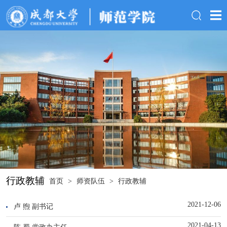
行政教辅
首页
>
师资队伍
>
行政教辅
2021-12-06
卢 煦 副书记
2021-04-13
陈 蜀 党政办主任