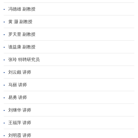
冯德雄 副教授
黄 灏 副教授
罗天昱 副教授
谯益康 副教授
张玲 特聘研究员
刘云颇 讲师
马丽 讲师
易勇 讲师
刘继华 讲师
王福萍 讲师
刘明霞 讲师