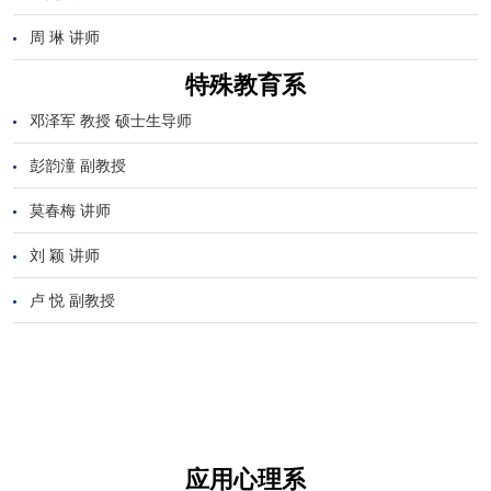
周 琳 讲师
特殊教育系
邓泽军 教授 硕士生导师
彭韵潼 副教授
莫春梅 讲师
刘 颖 讲师
卢 悦 副教授
应用心理系