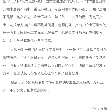
指导，坚持
“点对点找问题、面对面给建议”的原则。针对学生在自我
介绍中逻辑不清晰、重点不突出，专业问答中思路不连贯、知识运用
不灵活，英文表达中发音不标准、句式单一，以及简历中亮点不突
出、与报考方向贴合度不足等问题，老师们逐一指出并给出可操作的
改进方案，同时分享了面试礼仪规范、临场应变技巧与心态调整方
法，助力学子精准优化备考策略。
此次一对一模拟面试得到了参与学生的一致认可，取得了良好的
帮扶效果。学子们纷纷表示，通过模拟演练，不仅提前熟悉了复试流
程、克服了紧张情绪，更清晰认识到自身的不足，明确了后续的冲刺
方向，在应试技巧与备考信心上均得到了显著提升。
最后，衷心预祝所有参与考研复试的毕业生沉着应战，顺利上
岸，不负努力、圆梦理想院校。
一审：程敏