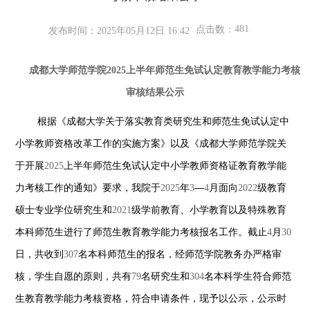
481
点击数：
发布时间：2025年05月12日 16:42
成都大学师范学院
2025
上半年师范生免试认定教育教学能力考核
审核结果公示
根据《成都大学关于落实教育类研究生和师范生免试认定中
小学教师资格改革工作的实施方案》以及《成都大学师范学院关
于开展
2025
上半年师范生免试认定中小学教师资格证教育教学能
力考核工作的通知》要求，我院于
2025
年
3
—
4
月面向
2022
级教育
硕士专业学位研究生和
2021
级学前教育、小学教育以及特殊教育
本科师范生进行了师范生教育教学能力考核报名工作。截止
4
月
30
日，共收到
307
名本科师范生的报名，经师范学院教务办严格审
核，学生自愿的原则，共有
79
名研究生和
304
名本科学生符合师范
生教育教学能力考核资格，符合申请条件，现予以公示，公示时