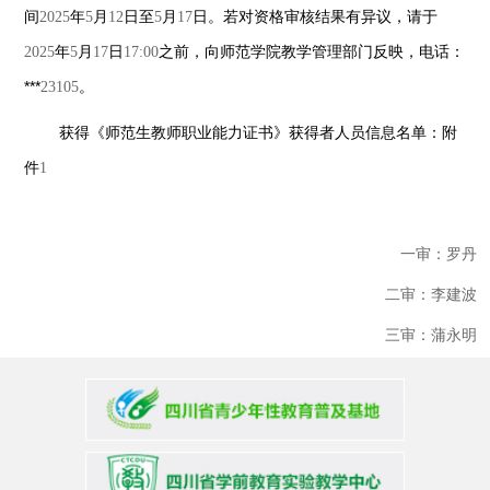
间
2025
年
5
月
12
日至
5
月
17
日。若对资格审核结果有异议，请于
2025
年
5
月
17
日
17:00
之前，向师范学院教学管理部门反映，电话：
***
23105
。
获得《师范生教师职业能力证书》获得者人员信息名单：附
件
1
一审：罗丹
二审：李建波
三审：蒲永明