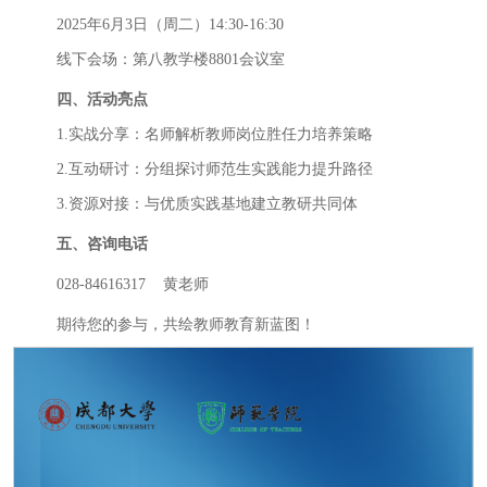
2025
年
6
月
3
日（周
二
）
14
:
3
0-1
6
:
3
0
线下会场：第八教学楼
8
801
会议室
四、
活动亮点
1.
实战分享：名师解析教师岗位胜任力培养策略
2.
互动研讨：分组探讨师范生实践能力提升路径
3.
资源对接：与优质实践基地建立教研共同体
五、
咨询电话
028-84
616317 黄老师
期待您的参与，共绘教师教育新蓝图！