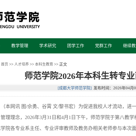
养
教学管理
学术研究
团学工作
党群工作
继续教
>>
>>
>> 正文
首页
人才培养
本科生教育
师范学院2026年本科生转专
[成都大学师范学院]
发布时间：2026年04月0
（本网讯 图
/
佘勇、谷霄 文
/
黎书宏）为促进我校人才流动，进
与管理理念，
2026
年
3
月
31
日和
4
月
1
日下午，师范学院于第八教学
范学院各专业系主任、专业评审教师及教务办相关老师参与本次