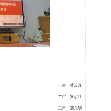
一审：黄云峰
二审：罗清红
三审：蒲永明