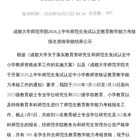
805
点击数：
发布时间：2026年04月12日 09:34
成都大学师范学院
2026
上半年师范生免试认定教育教学能力考核
报名资格审核结果公示
根据《成都大学关于落实教育类研究生和师范生免试认定中
小学教师资格改革工作的实施方案》以及《成都大学师范学院关
于开展
2026
上半年师范生免试认定中小学教师资格证教育教学能
力考核工作的通知》要求，我院于
2026
年
3
月
10
日至
3
月
24
日面向
2023
级教育硕士专业学位研究生和
2022
级学前教育、小学教育以
及特殊教育本科师范生进行了师范生教育教学能力考核报名工
作。截止
4
月
8
日，共收到
56
名教育硕士专业学位研究生及
342
名本
科师范生的报名，经师范学院教务办和研究生管理办公室严格审
核，共有
389
名学生符合师范生教育教学能力考核资格，现予以