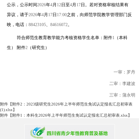
公示，公示时间
2026
年
4
月
12
日至
4
月
17
日。若对资格审核结果有
异议，请于
2026
年
4
月
17
日
17:00
之前，向师范学院教学管理部门反
映，电话：
88423105
、
84616072
。
符合师范生教育教学能力考核资格学生名单：附件
1
（本科
生）
附件
2
（研究生）
一审：罗丹
二审：李建波
三审：蒲永明
附件【
附件2：2023级研究生2026年上半年师范生免试认定报名汇总初审表
(1).xlsx
】
附件【
附件1：本科生2026年上半年师范生免试认定报名汇总初审表.xlsx
】