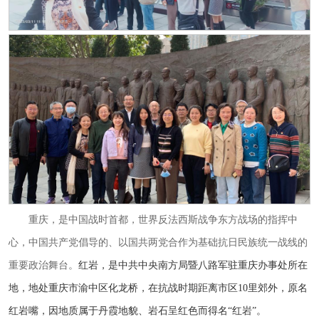
重庆，是中国战时首都，世界反法西斯战争东方战场的指挥中
心，中国共产党倡导的、以国共两党合作为基础抗日民族统一战线的
重要政治舞台。
红岩，是中共中央南方局暨八路军驻重庆办事处所在
地，地处重庆市渝中区化龙桥，在抗战时期距离市区
10里郊外，原名
红岩嘴，因地质属于丹霞地貌、岩石呈红色而得名“红岩”。