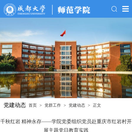
党建动态
首页
>
党群工作
>
党建动态
>
正文
千秋红岩 精神永存——学院党委组织党员赴重庆市红岩村开
展主题党日教育实践