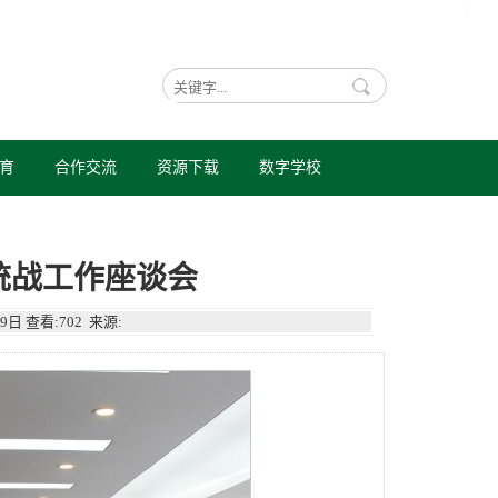
育
合作交流
资源下载
数字学校
年统战工作座谈会
9日
查看:
702
来源: